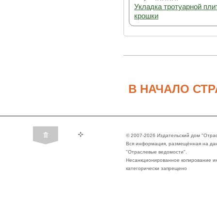
Укладка тротуарной пли
крошки
В НАЧАЛО СТ
© 2007-2026 Издательский дом "Отра
Вся информация, размещённая на да
"Отраслевые ведомости".
Несанкционированное копирование ин
категорически запрещено