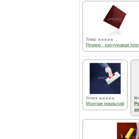
Товар
Резино - каучуковая пли
Услуга
Ус
Монтаж покрытий
Р
з