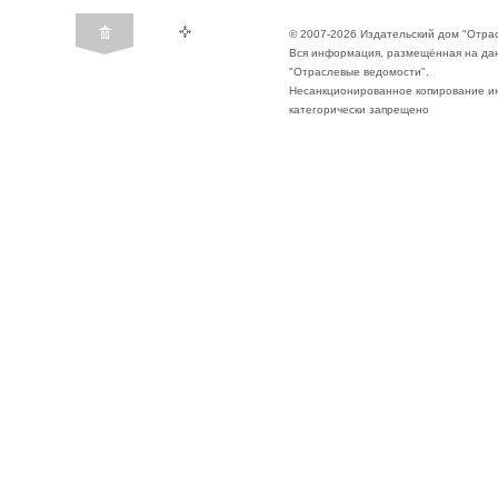
© 2007-2026 Издательский дом "Отра
Вся информация, размещённая на да
"Отраслевые ведомости".
Несанкционированное копирование ин
категорически запрещено