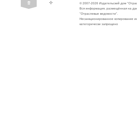
© 2007-2026 Издательский дом "Отра
Вся информация, размещённая на да
"Отраслевые ведомости".
Несанкционированное копирование ин
категорически запрещено