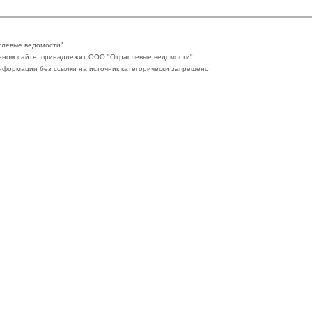
слевые ведомости".
нном сайте, принадлежит ООО "Отраслевые ведомости".
формации без ссылки на источник категорически запрещено