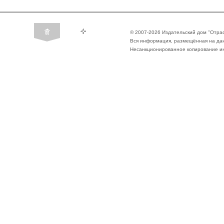
© 2007-2026 Издательский дом "Отра
Вся информация, размещённая на да
Несанкционированное копирование ин