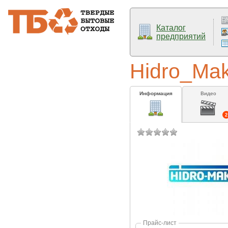
Каталог
предприятий
Hidro_Ma
Информация
Видео
2
Прайс-лист