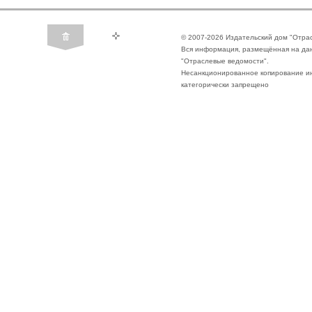
© 2007-2026 Издательский дом "Отра
Вся информация, размещённая на да
"Отраслевые ведомости".
Несанкционированное копирование ин
категорически запрещено