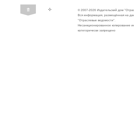
© 2007-2026 Издательский дом "Отра
Вся информация, размещённая на да
"Отраслевые ведомости".
Несанкционированное копирование ин
категорически запрещено