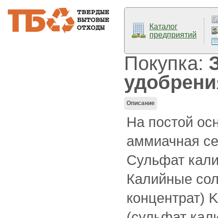
Каталог
предприятий
Покупка:
удобрени
Описание
На постой ос
аммиачная се
Сульфат кали
Калийные сол
концентрат) 
(сульфат кал