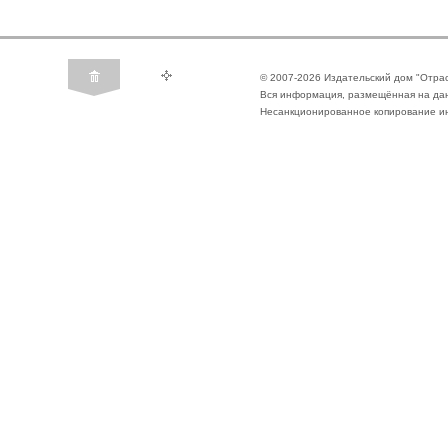
© 2007-2026 Издательский дом "Отра
Вся информация, размещённая на да
Несанкционированное копирование ин