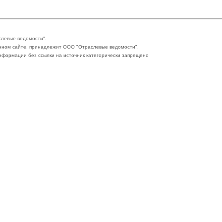
слевые ведомости".
нном сайте, принадлежит ООО "Отраслевые ведомости".
формации без ссылки на источник категорически запрещено