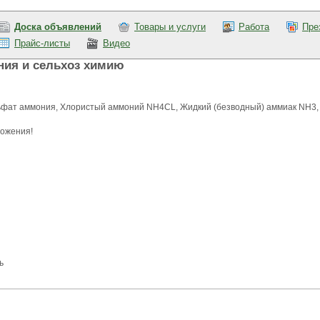
Доска объявлений
Товары и услуги
Работа
Пре
Прайс-листы
Видео
ния и сельхоз химию
ьфат аммония, Хлористый аммоний NH4CL, Жидкий (безводный) аммиак NH3,
ложения!
ь