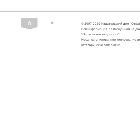
© 2007-2026 Издательский дом "Отра
Вся информация, размещённая на да
"Отраслевые ведомости".
Несанкционированное копирование ин
категорически запрещено