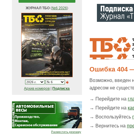
ЖУРНАЛ ТБО
(
№6 2026
)
Ошибка 404 —
Возможно, введен 
адресом не существ
Архив номеров
|
Подписка
→ Перейдите на
гл
→ Перейдите на
ка
→ Воспользуйтесь
→ Вернитесь на
пр
Разместить рекламу