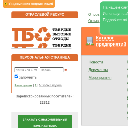
Уведомление подписчикам!
На нашем сайт
Используя сай
ОТРАСЛЕВОЙ РЕСУРС
О портале
|
О журнале
|
Подробнее об
Отзывы
|
Реклама на по
Каталог
предприятий
ПЕРСОНАЛЬНАЯ СТРАНИЦА
Новости
Документы
запомнить
Мероприятия
Я забыл пароль
Регистрация
|
?
|
Зарегистрированных посетителей:
22312
ЗАКАЗАТЬ ОЗНАКОМИТЕЛЬНЫЙ
НОМЕР ЖУРНАЛА