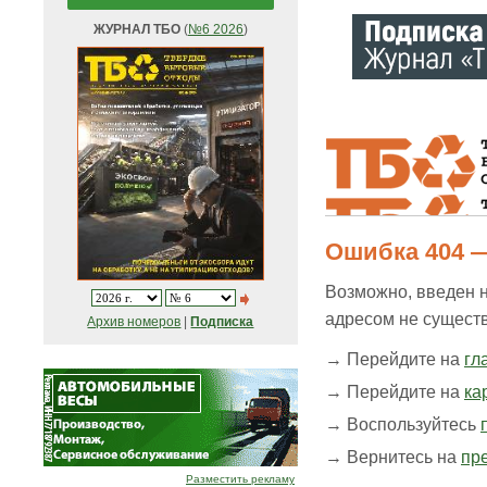
ЖУРНАЛ ТБО
(
№6 2026
)
Ошибка 404 —
Возможно, введен 
адресом не существ
Архив номеров
|
Подписка
→ Перейдите на
гл
→ Перейдите на
ка
→ Воспользуйтесь
→ Вернитесь на
пр
Разместить рекламу