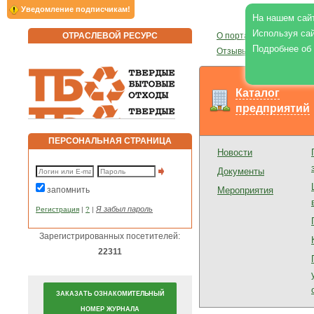
Уведомление подписчикам!
На нашем сайт
Используя сай
ОТРАСЛЕВОЙ РЕСУРС
О портале
|
О журнале
|
Подробнее об
Отзывы
|
Реклама на по
Каталог
предприятий
ПЕРСОНАЛЬНАЯ СТРАНИЦА
Новости
Документы
запомнить
Мероприятия
Я забыл пароль
Регистрация
|
?
|
Зарегистрированных посетителей:
22311
ЗАКАЗАТЬ ОЗНАКОМИТЕЛЬНЫЙ
НОМЕР ЖУРНАЛА