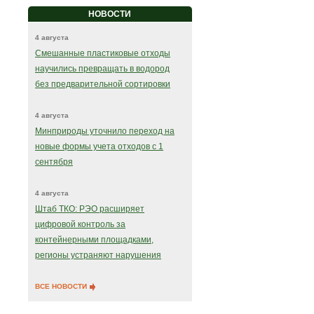
НОВОСТИ
4 августа
Смешанные пластиковые отходы
научились превращать в водород
без предварительной сортировки
4 августа
Минприроды уточнило переход на
новые формы учета отходов с 1
сентября
4 августа
Штаб ТКО: РЭО расширяет
цифровой контроль за
контейнерными площадками,
регионы устраняют нарушения
ВСЕ НОВОСТИ