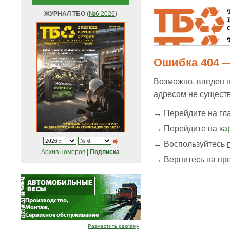
ЖУРНАЛ ТБО
(
№6 2026
)
Ошибка 404 —
Возможно, введен 
адресом не существ
→ Перейдите на
гл
→ Перейдите на
ка
→ Воспользуйтесь
Архив номеров
|
Подписка
→ Вернитесь на
пр
Разместить рекламу