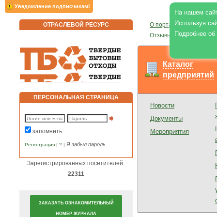
Уведомление подписчикам!
На нашем сайт
Используя сай
ОТРАСЛЕВОЙ РЕСУРС
О портале
|
О журнале
|
Подробнее об
Отзывы
|
Реклама на по
Каталог
предприятий
ПЕРСОНАЛЬНАЯ СТРАНИЦА
Новости
Документы
запомнить
Мероприятия
Я забыл пароль
Регистрация
|
?
|
Зарегистрированных посетителей:
22311
ЗАКАЗАТЬ ОЗНАКОМИТЕЛЬНЫЙ
НОМЕР ЖУРНАЛА