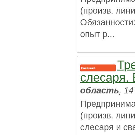
(произв. лин
Обязанности:
опыт р...
Тр
Вакансия
слесаря.
область
, 1
Предпринима
(произв. лин
слесаря и св