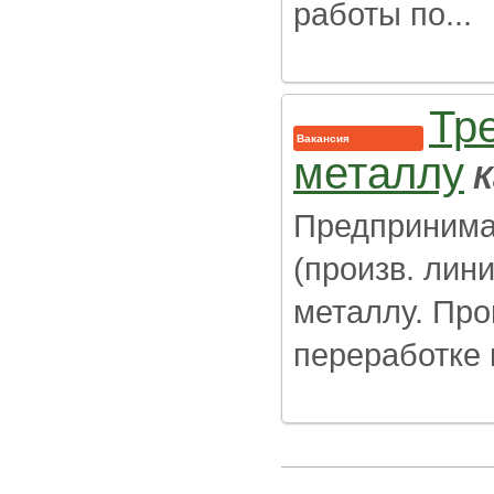
работы по...
Тр
Вакансия
металлу
К
Предпринима
(произв. лин
металлу. Про
переработке п