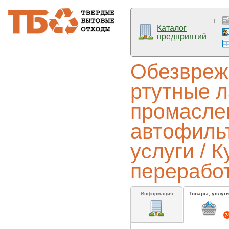
Каталог
предприятий
Обезвреж
ртутные л
промасле
автофильт
услуги / 
перерабо
Информация
Товары, услуги
7