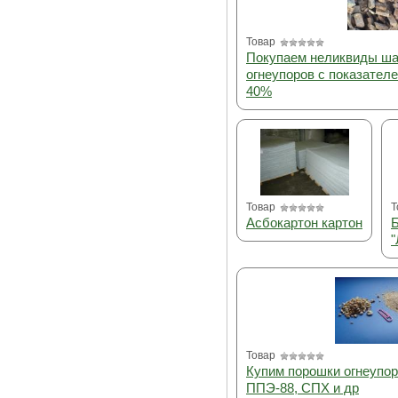
Товар
Покупаем неликвиды ш
огнеупоров с показател
40%
Товар
Т
Асбокартон картон
Б
"
Товар
Купим порошки огнеупор
ППЭ-88, СПХ и др