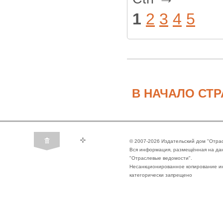
1
2
3
4
5
В НАЧАЛО СТ
© 2007-2026 Издательский дом "Отра
Вся информация, размещённая на да
"Отраслевые ведомости".
Несанкционированное копирование ин
категорически запрещено