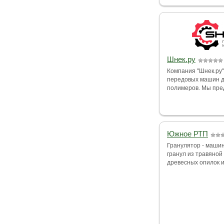
Шнек.ру
Компания "Шнек.ру"
передовых машин д
полимеров. Мы пред
Южное РТП
Гранулятор - маши
гранул из травяной
древесных опилок и 