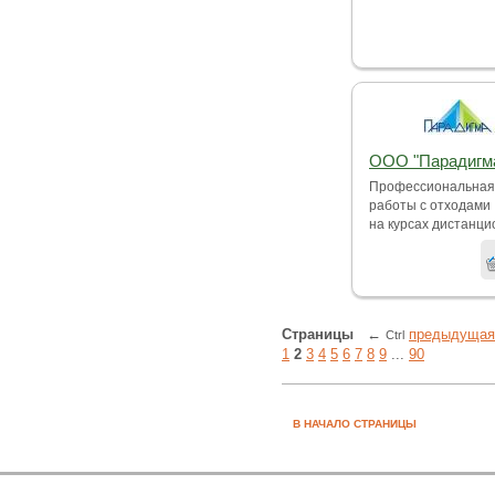
ООО "Парадигм
Профессиональная 
работы с отходами I
на курсах дистанцио
Страницы
←
предыдущая
Ctrl
1
2
3
4
5
6
7
8
9
...
90
В НАЧАЛО СТРАНИЦЫ