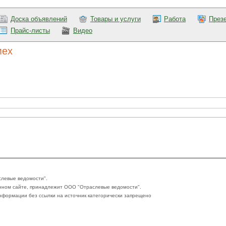
Доска объявлений
Товары и услуги
Работа
През
Прайс-листы
Видео
мех
слевые ведомости".
нном сайте, принадлежит ООО "Отраслевые ведомости".
формации без ссылки на источник категорически запрещено