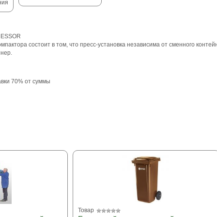
ния
PRESSOR
мпактора состоит в том, что пресс-установка независима от сменного контейн
нер.
авки 70% от суммы
Товар