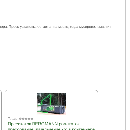
ера. Пресс-установка остается на месте, когда мусоровоз вывозит
Товар
Пресскаток BERGMANN роллкаток
прессование измельчение кго в контейнере