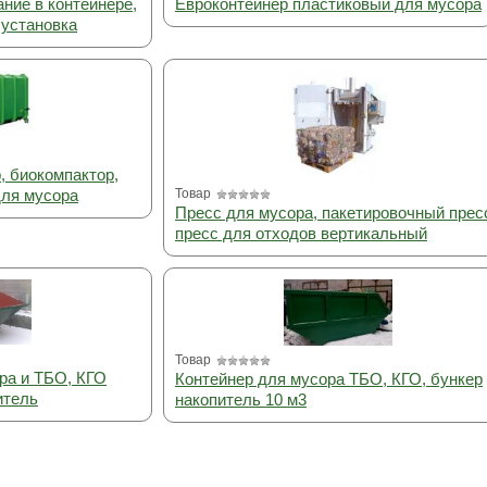
ние в контейнере,
Евроконтейнер пластиковый для мусора
сустановка
, биокомпактор,
для мусора
Товар
Пресс для мусора, пакетировочный прес
пресс для отходов вертикальный
Товар
ра и ТБО, КГО
Контейнер для мусора ТБО, КГО, бункер
итель
накопитель 10 м3